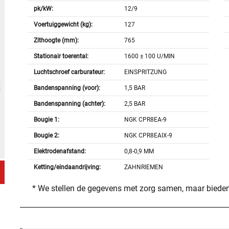
pk/kW:
12/9
Voertuiggewicht (kg):
127
Zithoogte (mm):
765
Stationair toerental:
1600 ± 100 U/MIN
Luchtschroef carburateur:
EINSPRITZUNG
Bandenspanning (voor):
1,5 BAR
Bandenspanning (achter):
2,5 BAR
Bougie 1:
NGK CPR8EA-9
Bougie 2:
NGK CPR8EAIX-9
Elektrodenafstand:
0,8-0,9 MM
Ketting/eindaandrijving:
ZAHNRIEMEN
* We stellen de gegevens met zorg samen, maar bieden