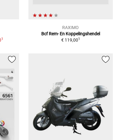
RAXIMO
Bcf Rem- En Koppelingshendel
1
1
0
€ 119,00