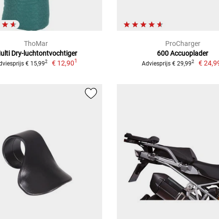
ThoMar
ProCharger
ulti Dry-luchtontvochtiger
600 Accuoplader
1
€ 12,90
€ 24,9
2
2
dviesprijs € 15,99
Adviesprijs € 29,99