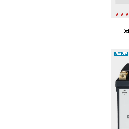
Bc
NIEUW