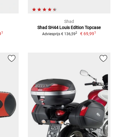
Shad
Shad SH44 Louis Edition Topcase
1
1
9
€ 69,99
2
Adviesprijs € 136,59