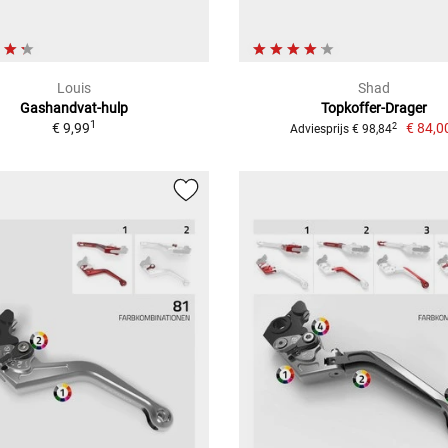
Louis
Shad
Gashandvat-hulp
Topkoffer-Drager
1
€ 9,99
€ 84,0
2
Adviesprijs € 98,84