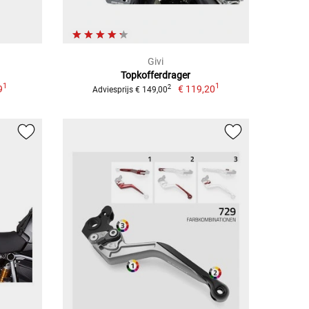
Givi
Topkofferdrager
1
1
9
€ 119,20
2
Adviesprijs € 149,00