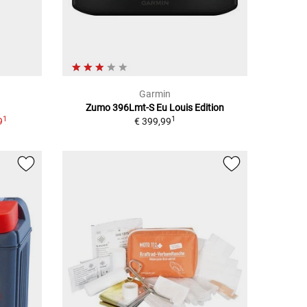
Garmin
Zumo 396Lmt-S Eu Louis Edition
1
1
9
€ 399,99