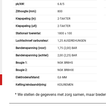
pk/kW:
6.8/5
Zithoogte (mm):
800
Klepspeling (in):
2-TAKTER
Klepspeling (uit):
2-TAKTER
Stationair toerental:
1800 ± 100
Luchtschroef carburateur:
1,25 AUSDREHUNGEN
Bandenspanning (voor):
1,75 (2,00) BAR
Bandenspanning (achter):
2,00 (2,25) BAR
Bougie 1:
NGK BR8HS
Bougie 2:
NGK BR8HIX
Elektrodenafstand:
0,6 MM
Ketting/eindaandrijving:
KEILRIEMEN
* We stellen de gegevens met zorg samen, maar bieden