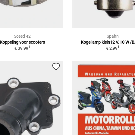
Sceed 42
Spahn
Koppeling voor scooters
Kogellamp klein12 V, 10 W /
1
1
€ 39,99
€ 2,99