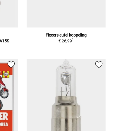
Fixeersleutel koppeling
1
BA15S
€ 26,99