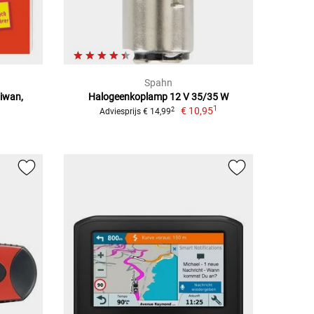
Spahn
aiwan,
Halogeenkoplamp 12 V 35/35 W
1
€ 10,95
2
Adviesprijs € 14,99