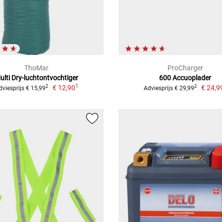
ThoMar
ProCharger
ulti Dry-luchtontvochtiger
600 Accuoplader
1
€ 12,90
€ 24,9
2
2
dviesprijs € 15,99
Adviesprijs € 29,99