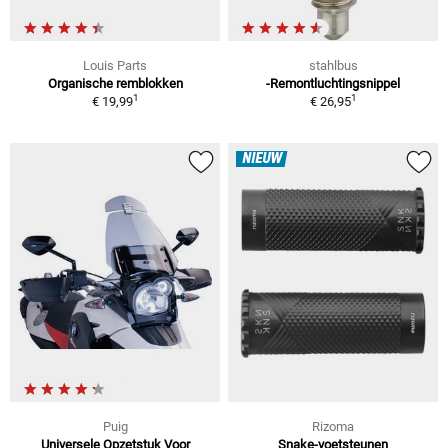
Louis Parts
stahlbus
Organische remblokken
-Remontluchtingsnippel
1
1
€ 19,99
€ 26,95
NIEUW
Puig
Rizoma
Universele Opzetstuk Voor
Snake-voetsteunen