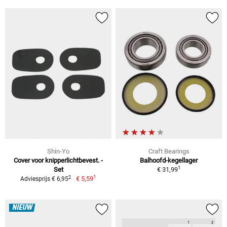
Shin-Yo
Craft Bearings
Cover voor knipperlichtbevest. -
Balhoofd-kegellager
1
Set
€ 31,99
1
2
€ 5,59
Adviesprijs € 6,95
NIEUW