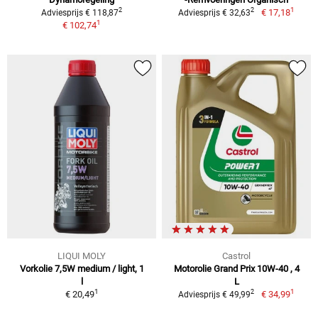
1
2
2
€ 17,18
Adviesprijs € 118,87
Adviesprijs € 32,63
1
€ 102,74
LIQUI MOLY
Castrol
Vorkolie 7,5W medium / light, 1
Motorolie Grand Prix 10W-40 , 4
l
L
1
1
2
€ 20,49
€ 34,99
Adviesprijs € 49,99