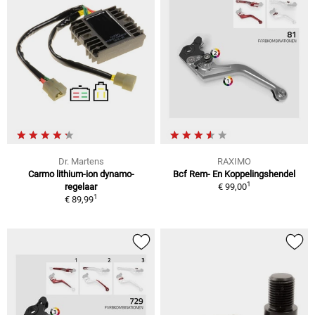
Dr. Martens
RAXIMO
Carmo lithium-ion dynamo-
Bcf Rem- En Koppelingshendel
1
regelaar
€ 99,00
1
€ 89,99