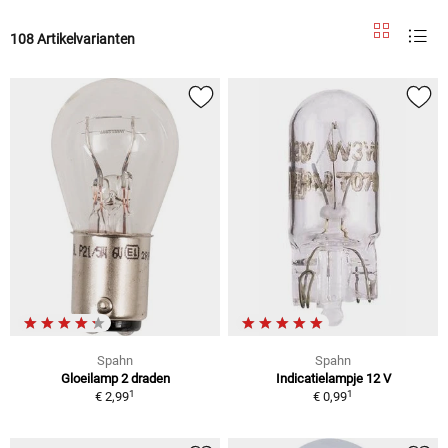
108 Artikelvarianten
Spahn
Spahn
Gloeilamp 2 draden
Indicatielampje 12 V
1
1
€ 2,99
€ 0,99