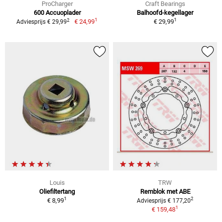
ProCharger
Craft Bearings
600 Accuoplader
Balhoofd-kegellager
1
1
2
€ 24,99
€ 29,99
Adviesprijs € 29,99
Louis
TRW
Oliefiltertang
Remblok met ABE
1
2
€ 8,99
Adviesprijs € 177,20
1
€ 159,48