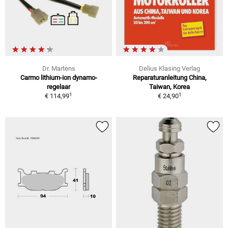
Dr. Martens
Delius Klasing Verlag
Carmo lithium-ion dynamo-
Reparaturanleitung China,
regelaar
Taiwan, Korea
1
1
€ 114,99
€ 24,90