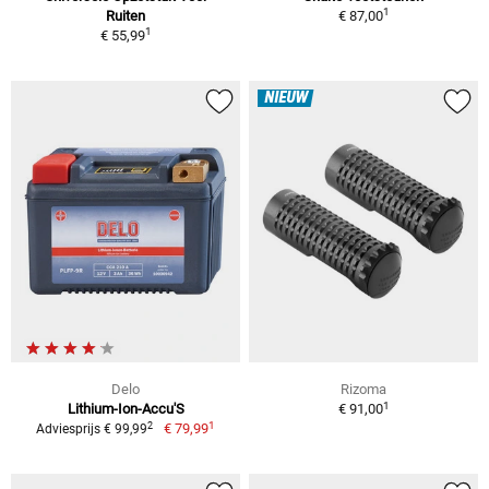
1
Ruiten
€ 87,00
1
€ 55,99
NIEUW
Delo
Rizoma
1
Lithium-Ion-Accu'S
€ 91,00
1
2
€ 79,99
Adviesprijs € 99,99