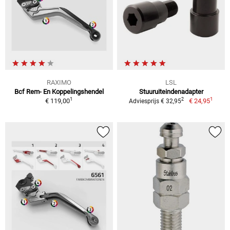
RAXIMO
LSL
Bcf Rem- En Koppelingshendel
Stuuruiteindenadapter
1
1
2
€ 119,00
€ 24,95
Adviesprijs € 32,95