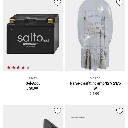
saito
Spahn
Gel-Accu
Narva-glasfittinglamp 12 V 21/5
1
€ 39,99
W
1
€ 4,99