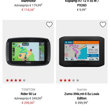
startmotor
Koplamp H7 12 V 55 W /
2
PX26D
Adviesprijs € 179,99
1
1
€ 114,34
€ 9,99
TOMTOM
Garmin
Rider 50 Le
Zumo 396Lmt-S Eu Louis
2
Edition
Adviesprijs € 349,00
1
1
€ 299,00
€ 399,99