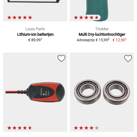
Louis Parts
ThoMar
Lithium-ion batterijen
Multi Dry-luchtontvochtiger
1
1
2
€ 89,99
€ 12,90
Adviesprijs € 15,99