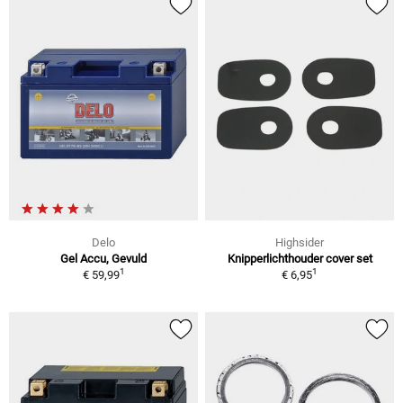
Delo
Highsider
Gel Accu, Gevuld
Knipperlichthouder cover set
1
1
€ 59,99
€ 6,95