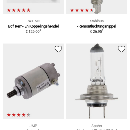
RAXIMO
stahlbus
Bcf Rem- En Koppelingshendel
-Remontluchtingsnippel
1
1
€ 129,00
€ 26,95
JMP
Spahn