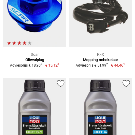
Scar
RFX
Olievulplug
Mapping-schakelaar
1
1
2
2
€ 15,12
€ 44,46
Adviesprijs € 18,90
Adviesprijs € 51,99