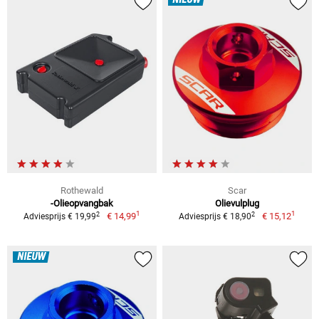
NIEUW
Rothewald
Scar
-Olieopvangbak
Olievulplug
1
1
2
2
€ 14,99
€ 15,12
Adviesprijs € 19,99
Adviesprijs € 18,90
NIEUW