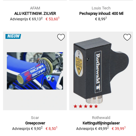
AFAM
Louis Tech
ALU KETTINGW. ZILVER
Pechspray inhoud: 400 Ml
1
1
2
€ 53,60
€ 8,99
Adviesprijs € 69,13
NIEUW
Scar
Rothewald
Greepcover
Kettinguitlijningslaser
1
1
2
2
€ 8,50
€ 39,99
Adviesprijs € 9,90
Adviesprijs € 49,99