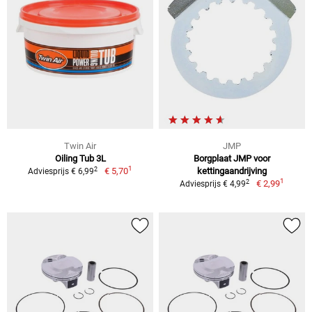
Twin Air
JMP
Oiling Tub 3L
Borgplaat JMP voor
1
2
€ 5,70
kettingaandrijving
Adviesprijs € 6,99
1
2
€ 2,99
Adviesprijs € 4,99