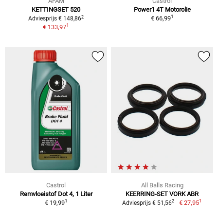
AFAM
Castrol
KETTINGSET 520
Power1 4T Motorolie
1
2
€ 66,99
Adviesprijs € 148,86
1
€ 133,97
Castrol
All Balls Racing
Remvloeistof Dot 4, 1 Liter
KEERRING-SET VORK ABR
1
1
2
€ 19,99
€ 27,95
Adviesprijs € 51,56