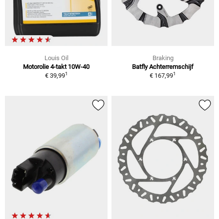
Louis Oil
Braking
Motorolie 4-takt 10W-40
Batfly Achterremschijf
1
1
€ 39,99
€ 167,99