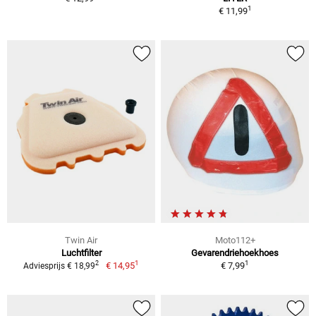
1
€ 11,99
Twin Air
Moto112+
Luchtfilter
Gevarendriehoekhoes
1
1
2
€ 14,95
€ 7,99
Adviesprijs € 18,99