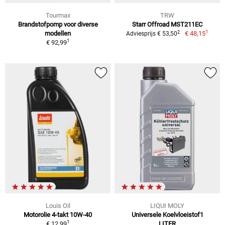
Tourmax
TRW
Brandstofpomp voor diverse
Starr Offroad MST211EC
1
2
modellen
€ 48,15
Adviesprijs € 53,50
1
€ 92,99
Louis Oil
LIQUI MOLY
Motorolie 4-takt 10W-40
Universele Koelvloeistof1
1
€ 12,99
LITER