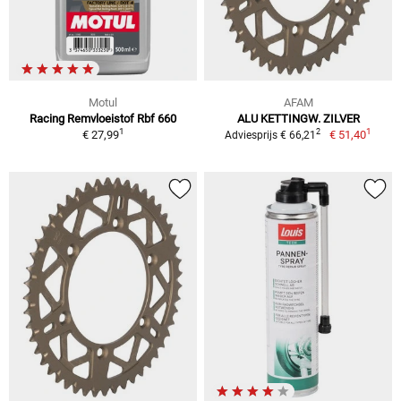
Motul
AFAM
Racing Remvloeistof Rbf 660
ALU KETTINGW. ZILVER
1
1
2
€ 27,99
€ 51,40
Adviesprijs € 66,21