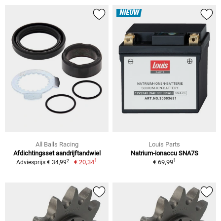
NIEUW
All Balls Racing
Louis Parts
Afdichtingsset aandrijftandwiel
Natrium-ionaccu SNA7S
1
1
2
€ 20,34
€ 69,99
Adviesprijs € 34,99