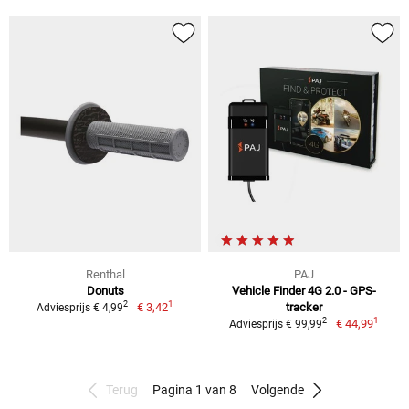
Renthal
PAJ
Donuts
Vehicle Finder 4G 2.0 - GPS-
1
2
€ 3,42
tracker
Adviesprijs € 4,99
1
2
€ 44,99
Adviesprijs € 99,99
Terug
Pagina 1 van 8
Volgende