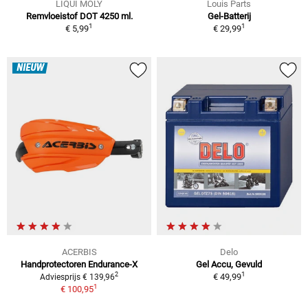
LIQUI MOLY
Louis Parts
Remvloeistof DOT 4250 ml.
Gel-Batterij
1
1
€ 5,99
€ 29,99
NIEUW
ACERBIS
Delo
Handprotectoren Endurance-X
Gel Accu, Gevuld
1
2
€ 49,99
Adviesprijs € 139,96
1
€ 100,95