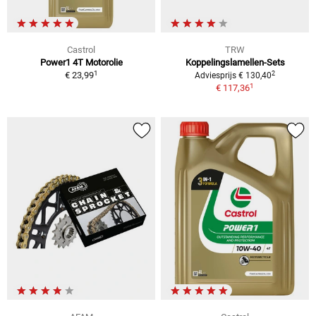
Castrol
TRW
Power1 4T Motorolie
Koppelingslamellen-Sets
1
2
€ 23,99
Adviesprijs € 130,40
1
€ 117,36