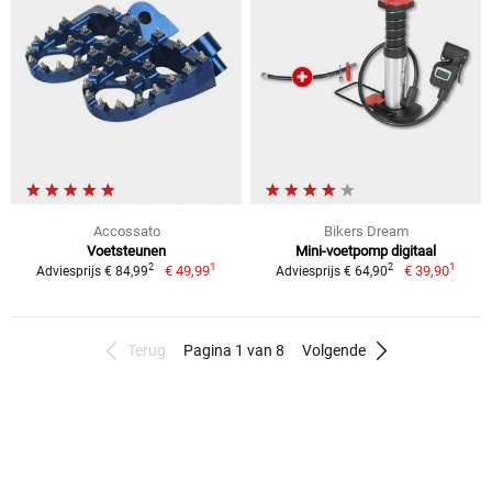
Accossato
Bikers Dream
Voetsteunen
Mini-voetpomp digitaal
1
1
2
2
€ 49,99
€ 39,90
Adviesprijs € 84,99
Adviesprijs € 64,90
Terug
Pagina 1 van 8
Volgende