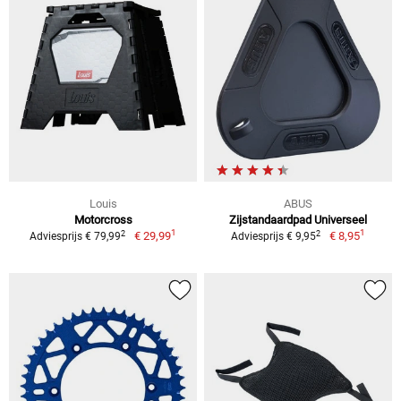
Louis
ABUS
Motorcross
Zijstandaardpad Universeel
1
1
2
2
€ 29,99
€ 8,95
Adviesprijs € 79,99
Adviesprijs € 9,95