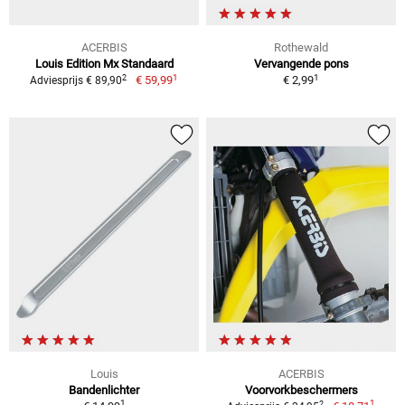
ACERBIS
Rothewald
Louis Edition Mx Standaard
Vervangende pons
1
1
2
€ 59,99
€ 2,99
Adviesprijs € 89,90
Louis
ACERBIS
Bandenlichter
Voorvorkbeschermers
1
1
2