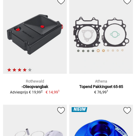
Rothewald
Athena
-Olieopvangbak
Topend Pakkingset 65-85
1
1
2
€ 14,99
€ 76,99
Adviesprijs € 19,99
NIEUW