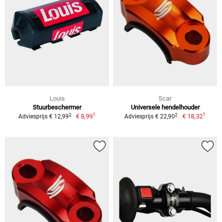
Louis
Scar
Stuurbeschermer
Universele hendelhouder
1
1
2
2
€ 8,99
€ 18,32
Adviesprijs € 12,99
Adviesprijs € 22,90