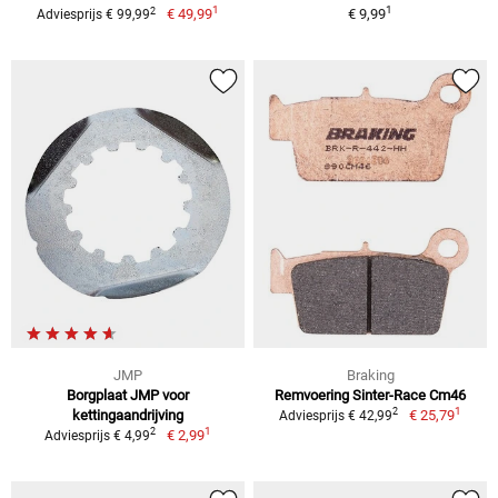
1
1
2
€ 49,99
€ 9,99
Adviesprijs € 99,99
JMP
Braking
Borgplaat JMP voor
Remvoering Sinter-Race Cm46
1
2
kettingaandrijving
€ 25,79
Adviesprijs € 42,99
1
2
€ 2,99
Adviesprijs € 4,99