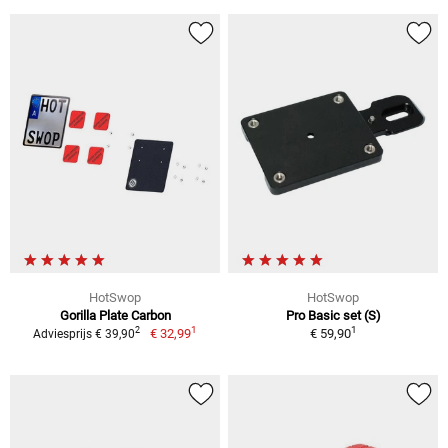
HotSwop
HotSwop
Gorilla Plate Carbon
Pro Basic set (S)
1
1
2
€ 32,99
€ 59,90
Adviesprijs € 39,90