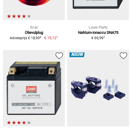
Scar
Louis Parts
Olievulplug
Natrium-ionaccu SNA7S
1
1
2
€ 15,12
€ 69,99
Adviesprijs € 18,90
NIEUW