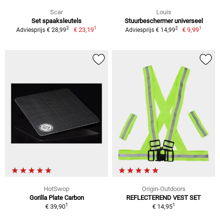
Scar
Louis
Set spaaksleutels
Stuurbeschermer universeel
1
1
2
2
€ 23,19
€ 9,99
Adviesprijs € 28,99
Adviesprijs € 14,99
HotSwop
Origin-Outdoors
Gorilla Plate Carbon
REFLECTEREND VEST SET
1
1
€ 39,90
€ 14,95