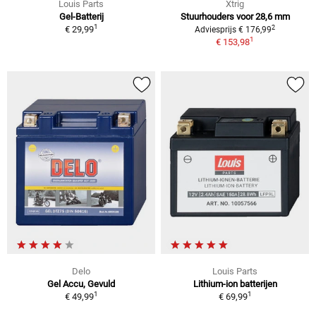
Louis Parts
Xtrig
Gel-Batterij
Stuurhouders voor 28,6 mm
1
2
€ 29,99
Adviesprijs € 176,99
1
€ 153,98
Delo
Louis Parts
Gel Accu, Gevuld
Lithium-ion batterijen
1
1
€ 49,99
€ 69,99