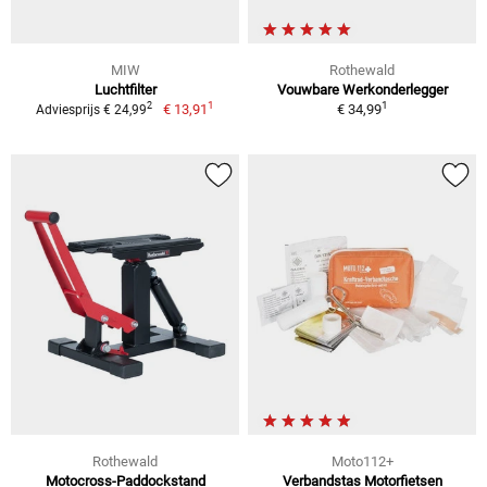
MIW
Rothewald
Luchtfilter
Vouwbare Werkonderlegger
1
1
2
€ 13,91
€ 34,99
Adviesprijs € 24,99
Rothewald
Moto112+
Motocross-Paddockstand
Verbandstas Motorfietsen