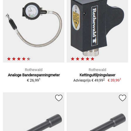
Rothewald
Rothewald
Analoge Bandenspanningmeter
Kettinguitlijningslaser
1
1
2
€ 26,99
€ 39,99
Adviesprijs € 49,99