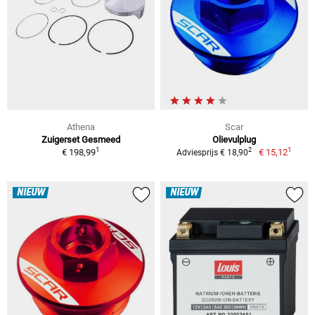
Athena
Scar
Zuigerset Gesmeed
Olievulplug
1
1
2
€ 198,99
€ 15,12
Adviesprijs € 18,90
NIEUW
NIEUW