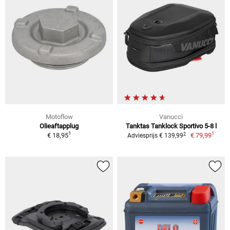
Motoflow
Vanucci
Olieaftapplug
Tanktas Tanklock Sportivo 5-8 l
1
1
2
€ 18,95
€ 79,99
Adviesprijs € 139,99