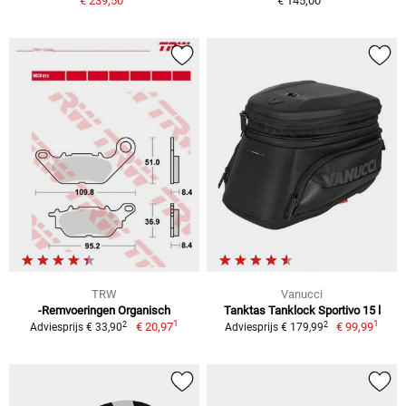
€ 239,50
€ 145,00
TRW
Vanucci
-Remvoeringen Organisch
Tanktas Tanklock Sportivo 15 l
1
1
2
2
€ 20,97
€ 99,99
Adviesprijs € 33,90
Adviesprijs € 179,99