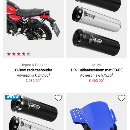
Hepco & Becker
MIVV
C-Bow zadeltashouder
HR-1 uitlaatsysteem met EG-BE
2
2
Adviesprijs € 247,00
Adviesprijs € 575,00
1
1
€ 239,50
€ 460,00
NIEUW