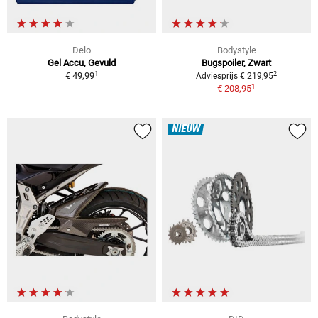
Delo
Bodystyle
Gel Accu, Gevuld
Bugspoiler, Zwart
1
2
€ 49,99
Adviesprijs € 219,95
1
€ 208,95
NIEUW