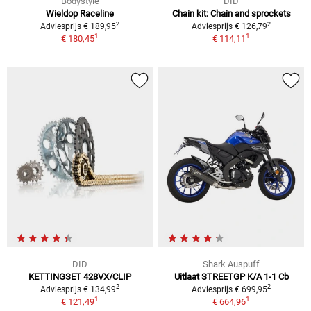
Bodystyle
DID
Wieldop Raceline
Chain kit: Chain and sprockets
2
2
Adviesprijs € 189,95
Adviesprijs € 126,79
1
1
€ 180,45
€ 114,11
DID
Shark Auspuff
KETTINGSET 428VX/CLIP
Uitlaat STREETGP K/A 1-1 Cb
2
2
Adviesprijs € 134,99
Adviesprijs € 699,95
1
1
€ 121,49
€ 664,96