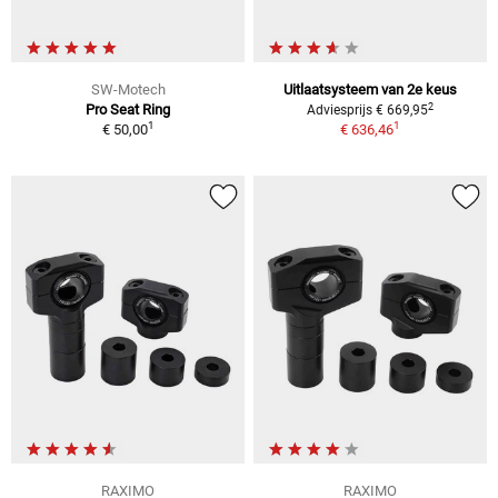
SW-Motech
Uitlaatsysteem van 2e keus
2
Pro Seat Ring
Adviesprijs € 669,95
1
1
€ 50,00
€ 636,46
RAXIMO
RAXIMO