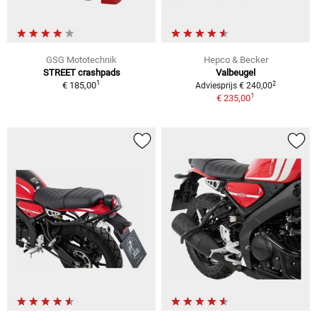
GSG Mototechnik
Hepco & Becker
STREET crashpads
Valbeugel
1
2
€ 185,00
Adviesprijs € 240,00
1
€ 235,00