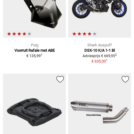
Puig
Shark Auspuff
Voorruit Rafale met ABE
DSX-10 K/A 1-1 Bl
1
2
€ 135,99
Adviesprijs € 669,95
1
€ 635,00