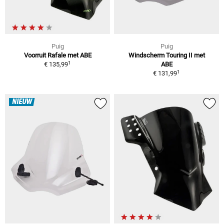
Puig
Puig
Voorruit Rafale met ABE
Windscherm Touring II met
1
€ 135,99
ABE
1
€ 131,99
NIEUW