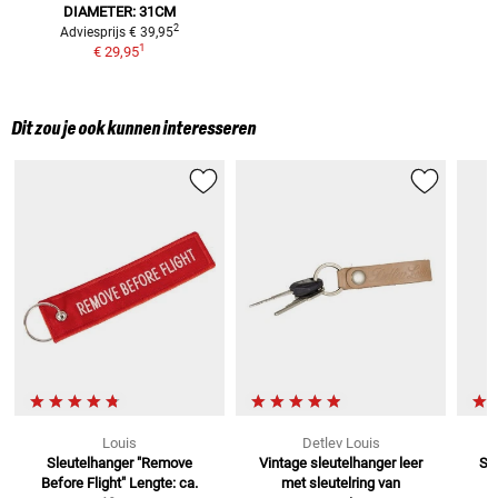
DIAMETER: 31CM
2
Adviesprijs
€ 39,95
1
€ 29,95
Dit zou je ook kunnen interesseren
Louis
Detlev Louis
Sleutelhanger "Remove
Vintage sleutelhanger leer
Sl
Before Flight"
Lengte: ca.
met sleutelring van