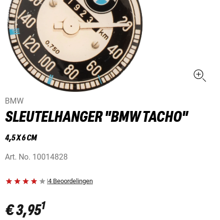
BMW
SLEUTELHANGER "BMW TACHO"
4,5 X 6 CM
Art. No.
10014828
|
4 Beoordelingen
1
€ 3,95