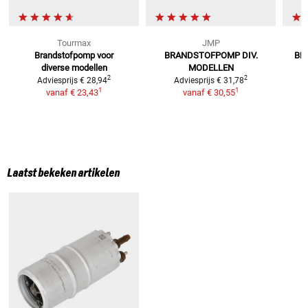
Tourmax
JMP
Brandstofpomp voor
BRANDSTOFPOMP DIV.
BR
diverse modellen
MODELLEN
2
2
Adviesprijs
€ 28,94
Adviesprijs
€ 31,78
1
1
vanaf
€ 23,43
vanaf
€ 30,55
Laatst bekeken artikelen