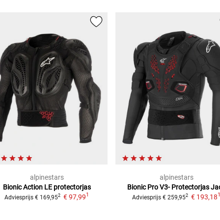
alpinestars
alpinestars
Bionic Action LE
protectorjas
Bionic Pro V3- Protectorjas
Ja
1
€ 97,99
€ 193,18
2
2
Adviesprijs
€ 169,95
Adviesprijs
€ 259,95