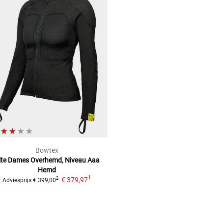
Bowtex
lite Dames Overhemd, Niveau Aaa
Hemd
1
€ 379,97
2
Adviesprijs
€ 399,00