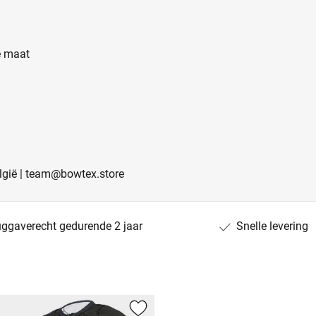
te maat
elgië | team@bowtex.store
uggaverecht gedurende 2 jaar
Snelle levering