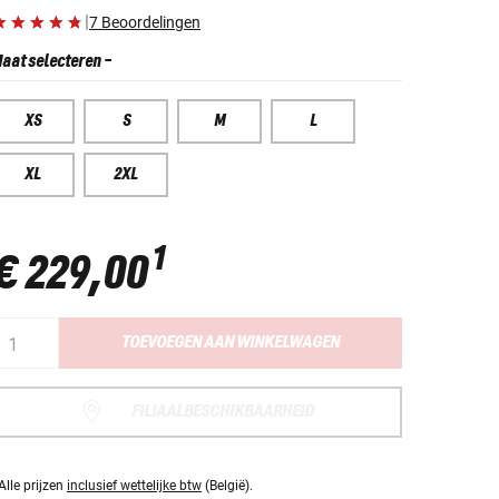
|
7 Beoordelingen
aat selecteren
-
XS
S
M
L
XL
2XL
1
€ 229,00
TOEVOEGEN AAN WINKELWAGEN
FILIAALBESCHIKBAARHEID
Alle prijzen
inclusief wettelijke btw
(België).