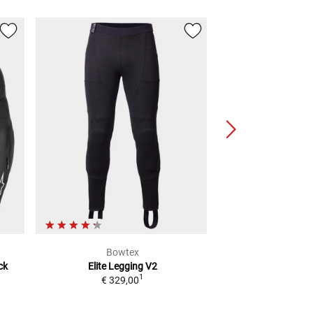
Bowtex
Bowt
ck
Elite Legging V2
Optimal Legging 
1
1
€ 329,00
€ 189