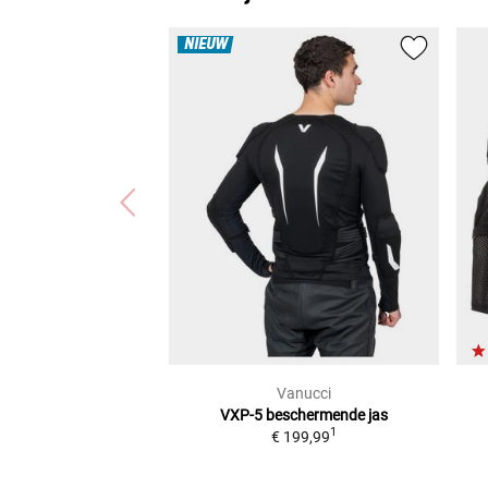
NIEUW
Vanucci
VXP-5
beschermende jas
1
€ 199,99