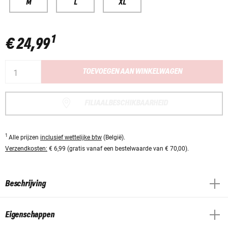
M
L
XL
1
€ 24,99
TOEVOEGEN AAN WINKELWAGEN
FILIAALBESCHIKBAARHEID
1
Alle prijzen
inclusief wettelijke btw
(België).
Verzendkosten:
€ 6,99 (gratis vanaf een bestelwaarde van € 70,00).
Beschrijving
Eigenschappen