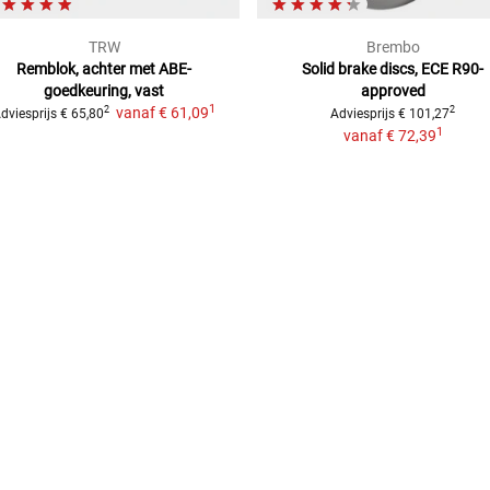
TRW
Brembo
Remblok, achter
met ABE-
Solid brake discs, ECE R90-
goedkeuring, vast
approved
1
vanaf
€ 61,09
2
2
dviesprijs
€ 65,80
Adviesprijs
€ 101,27
1
vanaf
€ 72,39