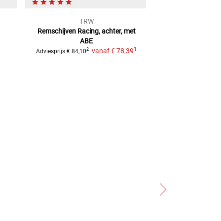
TRW
TR
Remschijven Racing, achter, met
Remschijven Raci
ABE
AB
1
vanaf
€ 78,39
2
2
Adviesprijs
€ 84,10
Adviesprijs
€ 95,50