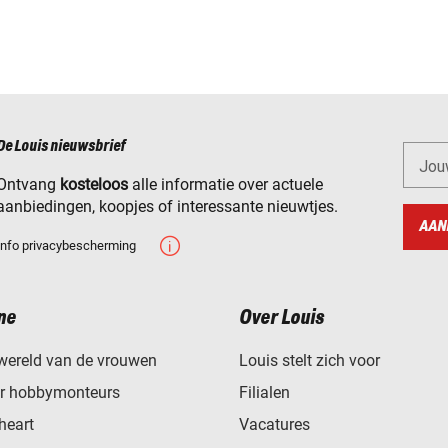
De Louis nieuwsbrief
Jou
Ontvang
kosteloos
alle informatie over actuele
aanbiedingen, koopjes of interessante nieuwtjes.
AAN
Info privacybescherming
ne
Over Louis
wereld van de vrouwen
Louis stelt zich voor
or hobbymonteurs
Filialen
heart
Vacatures