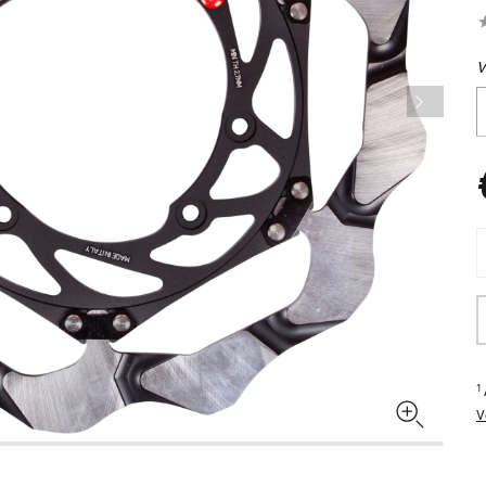
V
1
V