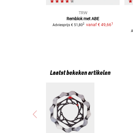
TRW
Remblok met ABE
1
vanaf
€ 49,66
2
Adviesprijs
€ 51,80
A
Laatst bekeken artikelen