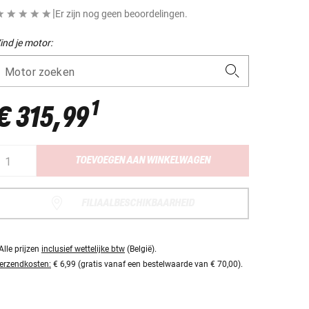
|
Er zijn nog geen beoordelingen.
ind je motor:
Motor zoeken
1
€ 315,99
TOEVOEGEN AAN WINKELWAGEN
FILIAALBESCHIKBAARHEID
Alle prijzen
inclusief wettelijke btw
(België).
erzendkosten:
€ 6,99 (gratis vanaf een bestelwaarde van € 70,00).