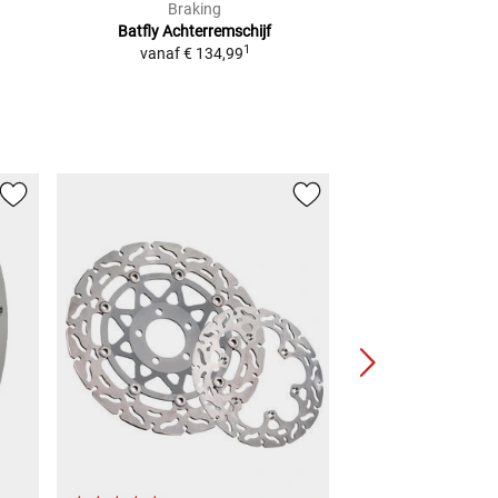
Braking
Brak
Batfly Achterremschijf
Remvoering Sin
1
vanaf
€ 134,99
Adviesprijs
€ 42,