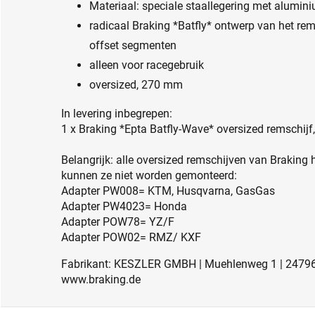
Materiaal: speciale staallegering met alumin
radicaal Braking *Batfly* ontwerp van het rem
offset segmenten
alleen voor racegebruik
oversized, 270 mm
In levering inbegrepen:
1 x Braking *Epta Batfly-Wave* oversized remschij
Belangrijk: alle oversized remschijven van Braking
kunnen ze niet worden gemonteerd:
Adapter PW008= KTM, Husqvarna, GasGas
Adapter PW4023= Honda
Adapter POW78= YZ/F
Adapter POW02= RMZ/ KXF
Fabrikant: KESZLER GMBH | Muehlenweg 1 | 24796 B
www.braking.de