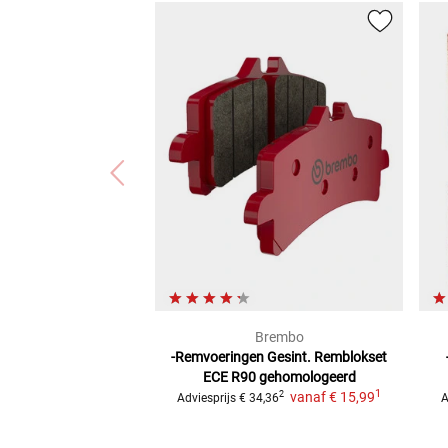
Brembo
-Remvoeringen Gesint.
Remblokset
ECE R90 gehomologeerd
1
vanaf
€ 15,99
2
Adviesprijs
€ 34,36
A