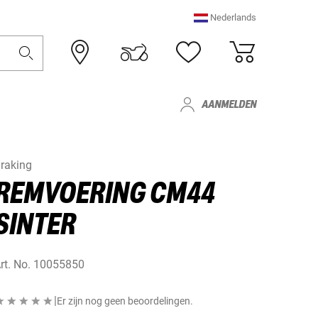
Nederlands
AANMELDEN
raking
REMVOERING CM44
SINTER
rt. No.
10055850
|
Er zijn nog geen beoordelingen.