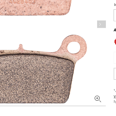
V
A
1
V
2