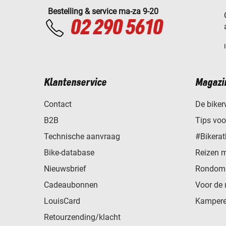
Bestelling & service ma-za 9-20
02 290 5610
Klantenservice
Magazi
Contact
De biker
B2B
Tips vo
Technische aanvraag
#Bikerat
Bike-database
Reizen 
Nieuwsbrief
Rondom 
Cadeaubonnen
Voor de 
LouisCard
Kampere
Retourzending/klacht