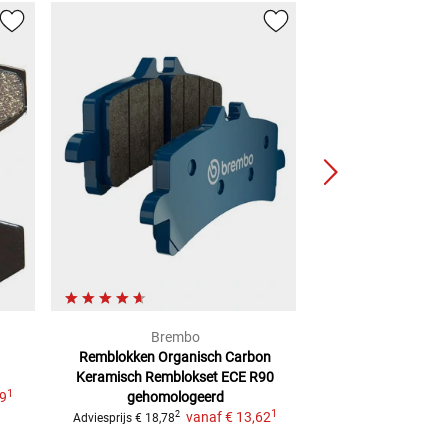
Brembo
Louis 
Remblokken Organisch Carbon
Organische rembl
Keramisch
Remblokset ECE R90
TRW/L
1
99
gehomologeerd
vanaf
€ 
1
vanaf
€ 13,62
2
Adviesprijs
€ 18,78