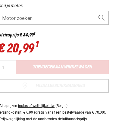
ind je motor:
Motor zoeken
2
dviesprijs
€ 34,99
1
€ 20,99
TOEVOEGEN AAN WINKELWAGEN
FILIAALBESCHIKBAARHEID
Alle prijzen
inclusief wettelijke btw
(België).
erzendkosten:
€ 6,99 (gratis vanaf een bestelwaarde van € 70,00).
Prijsvergelijking met de aanbevolen detailhandelsprijs.