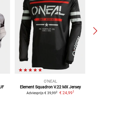
O'NEAL
AF
JF
Element Squadron V.22
MX Jersey
Aluminium motoc
1
€ 24,99
520 s
2
Adviesprijs
€ 39,99
2
Adviesprijs
€ 53,88