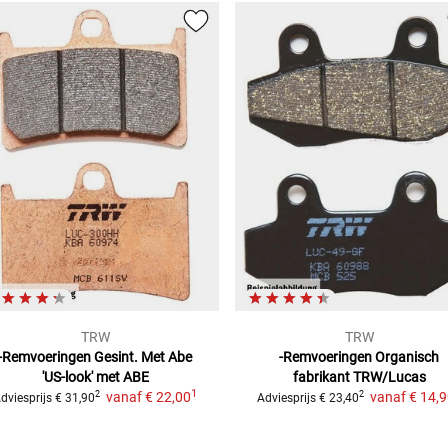
TRW
TRW
-Remvoeringen Gesint. Met Abe
-Remvoeringen Organisch
'US-look' met ABE
fabrikant TRW/Lucas
1
vanaf
€ 22,00
vanaf
€ 14,
2
2
dviesprijs
€ 31,90
Adviesprijs
€ 23,40