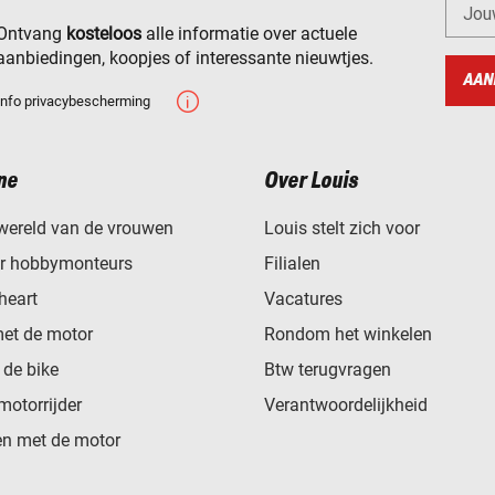
Jou
Ontvang
kosteloos
alle informatie over actuele
aanbiedingen, koopjes of interessante nieuwtjes.
AAN
Info privacybescherming
ne
Over Louis
wereld van de vrouwen
Louis stelt zich voor
or hobbymonteurs
Filialen
heart
Vacatures
met de motor
Rondom het winkelen
de bike
Btw terugvragen
motorrijder
Verantwoordelijkheid
n met de motor