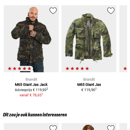
Brandit
Brandit
M65 Giant Jas
Jack
M65 Giant Jas
1
2
€ 119,90
Adviesprijs
€ 119,90
1
vanaf
€ 78,65
Dit zou je ook kunnen interesseren