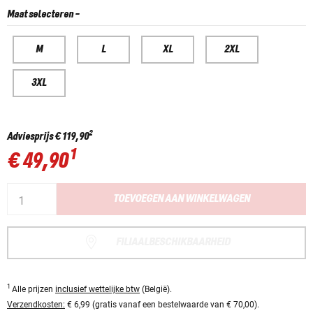
Maat selecteren
-
M
L
XL
2XL
3XL
2
Adviesprijs
€ 119,90
1
€ 49,90
TOEVOEGEN AAN WINKELWAGEN
FILIAALBESCHIKBAARHEID
1
Alle prijzen
inclusief wettelijke btw
(België).
Verzendkosten:
€ 6,99 (gratis vanaf een bestelwaarde van € 70,00).