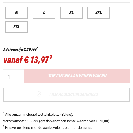
M
L
XL
2XL
3XL
2
Adviesprijs
€ 29,99
1
vanaf
€ 13,97
TOEVOEGEN AAN WINKELWAGEN
FILIAALBESCHIKBAARHEID
1
Alle prijzen
inclusief wettelijke btw
(België).
Verzendkosten:
€ 6,99 (gratis vanaf een bestelwaarde van € 70,00).
2
Prijsvergelijking met de aanbevolen detailhandelsprijs.