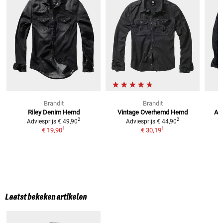
Brandit
Brandit
Riley Denim
Hemd
Vintage Overhemd
Hemd
Avi
2
2
Adviesprijs
€ 49,90
Adviesprijs
€ 44,90
1
1
€ 19,90
€ 30,19
Laatst bekeken artikelen