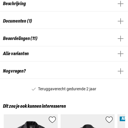
Beschrijving
Documenten (1)
Beoordelingen (11)
Alle varianten
Nog vragen?
Teruggaverecht gedurende 2 jaar
Dit zou je ook kunnen interesseren
NI