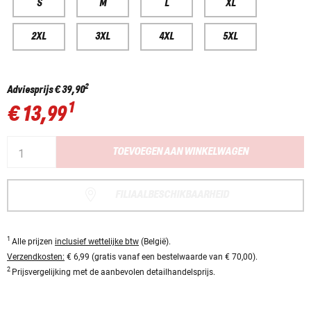
S
M
L
XL
2XL
3XL
4XL
5XL
2
Adviesprijs
€ 39,90
1
€ 13,99
TOEVOEGEN AAN WINKELWAGEN
FILIAALBESCHIKBAARHEID
1
Alle prijzen
inclusief wettelijke btw
(België).
Verzendkosten:
€ 6,99 (gratis vanaf een bestelwaarde van € 70,00).
2
Prijsvergelijking met de aanbevolen detailhandelsprijs.