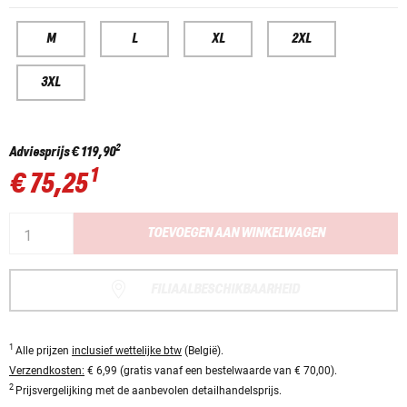
M
L
XL
2XL
3XL
2
Adviesprijs
€ 119,90
1
€ 75,25
TOEVOEGEN AAN WINKELWAGEN
FILIAALBESCHIKBAARHEID
1
Alle prijzen
inclusief wettelijke btw
(België).
Verzendkosten:
€ 6,99 (gratis vanaf een bestelwaarde van € 70,00).
2
Prijsvergelijking met de aanbevolen detailhandelsprijs.