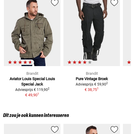
Brandit
Brandit
Aviator Louis Special Louis
Pure Vintage
Broek
2
Special
Jack
Adviesprijs
€ 59,90
1
2
€ 38,75
Adviesprijs
€ 119,90
1
€ 49,90
Dit zou je ook kunnen interesseren