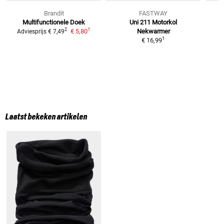
Brandit
FASTWAY
Multifunctionele Doek
Uni 211 Motorkol
1
2
€ 5,80
Nekwarmer
Adviesprijs
€ 7,49
1
€ 16,99
Laatst bekeken artikelen