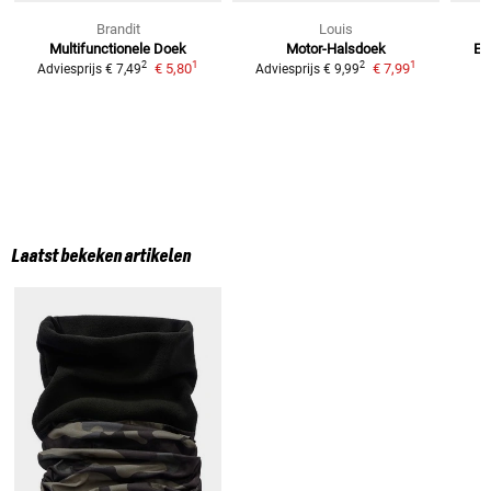
Brandit
Louis
Multifunctionele Doek
Motor-Halsdoek
E-
1
1
2
2
€ 5,80
€ 7,99
Adviesprijs
€ 7,49
Adviesprijs
€ 9,99
Laatst bekeken artikelen