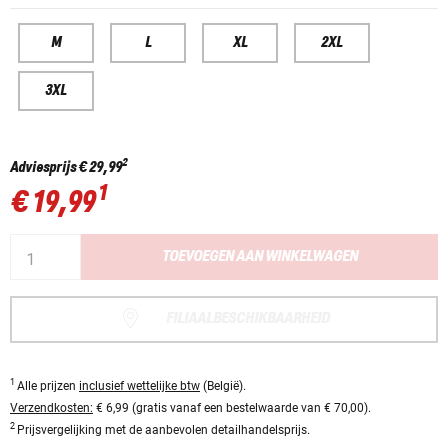
M
L
XL
2XL
3XL
2
Adviesprijs
€ 29,99
1
€ 19,99
TOEVOEGEN AAN WINKELWAGEN
FILIAALBESCHIKBAARHEID
1
Alle prijzen
inclusief wettelijke btw
(België).
Verzendkosten:
€ 6,99 (gratis vanaf een bestelwaarde van € 70,00).
2
Prijsvergelijking met de aanbevolen detailhandelsprijs.