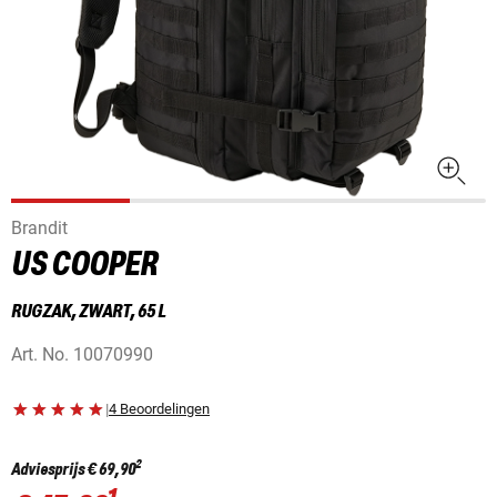
Brandit
US COOPER
RUGZAK, ZWART, 65 L
Art. No.
10070990
|
4 Beoordelingen
2
Adviesprijs
€ 69,90