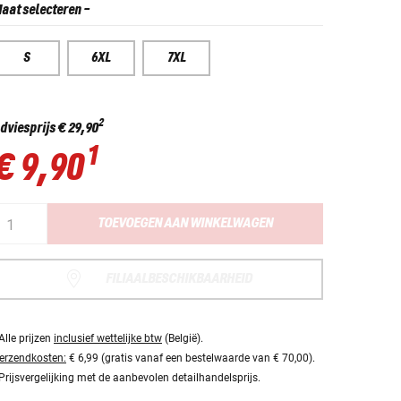
aat selecteren
-
S
6XL
7XL
2
dviesprijs
€ 29,90
1
€ 9,90
TOEVOEGEN AAN WINKELWAGEN
FILIAALBESCHIKBAARHEID
Alle prijzen
inclusief wettelijke btw
(België).
erzendkosten:
€ 6,99 (gratis vanaf een bestelwaarde van € 70,00).
Prijsvergelijking met de aanbevolen detailhandelsprijs.