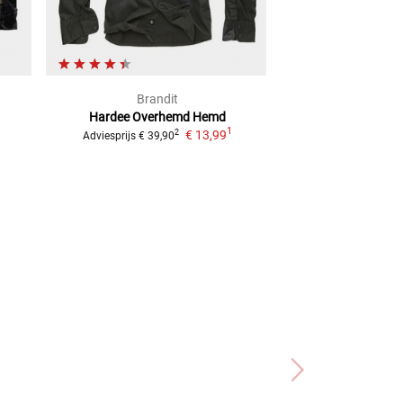
Brandit
Bran
Hardee Overhemd
Hemd
Check Over
1
€ 13,99
2
Adviesprijs
€ 39,90
Adviesprijs
€ 39,