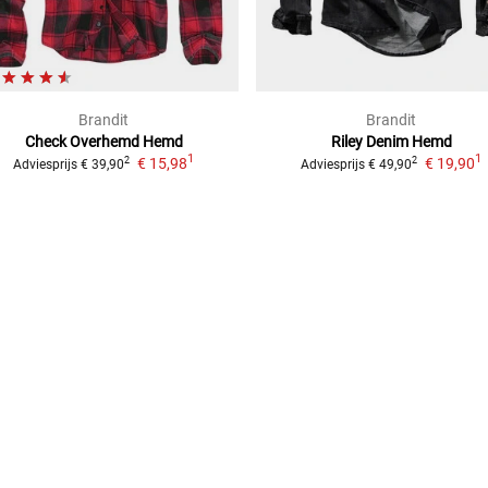
Brandit
Brandit
Check Overhemd
Hemd
Riley Denim
Hemd
1
1
€ 15,98
€ 19,90
2
2
Adviesprijs
€ 39,90
Adviesprijs
€ 49,90