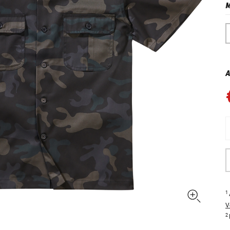
M
A
1
V
2