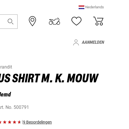
Nederlands
AANMELDEN
randit
US SHIRT M. K. MOUW
Hemd
rt. No.
500791
|
9 Beoordelingen