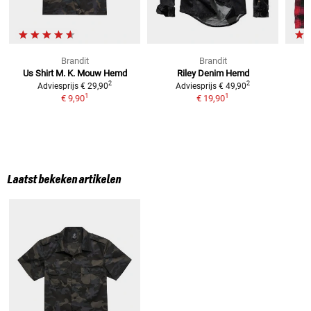
Brandit
Brandit
Us Shirt M. K. Mouw
Hemd
Riley Denim
Hemd
C
2
2
Adviesprijs
€ 29,90
Adviesprijs
€ 49,90
1
1
€ 9,90
€ 19,90
Laatst bekeken artikelen