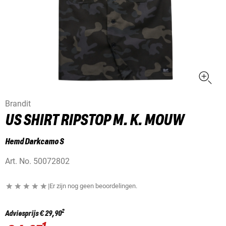
Brandit
US SHIRT RIPSTOP M. K. MOUW
Hemd Darkcamo S
Art. No.
50072802
|
Er zijn nog geen beoordelingen.
2
Adviesprijs
€ 29,90