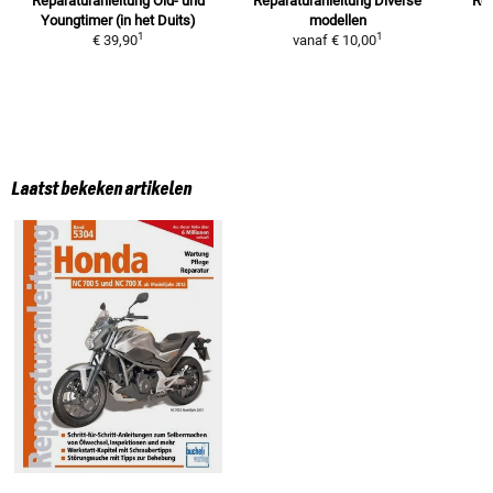
Reparaturanleitung
Old- und
Reparaturanleitung
Diverse
Re
Youngtimer (in het Duits)
modellen
1
1
€ 39,90
vanaf
€ 10,00
Laatst bekeken artikelen