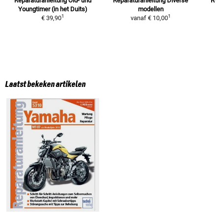
Reparaturanleitung
Old- und
Reparaturanleitung
Diverse
Re
Youngtimer (in het Duits)
modellen
1
1
€ 39,90
vanaf
€ 10,00
Laatst bekeken artikelen