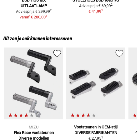
BUD HGS MX
STOELHOES BUD RACING
2
UITLAATLAMP
Adviesprijs
€ 69,99
1
2
€ 41,99
Adviesprijs
€ 299,99
1
vanaf
€ 280,00
Dit zou je ook kunnen interesseren
MIZU
Voetsteunen in OEM-stijl
Flex Race voetsteunen
DIVERSE FABRIKANTEN
-V
1
Diverse modellen
€ 27,95