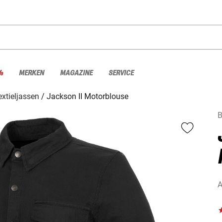
%
MERKEN
MAGAZINE
SERVICE
extieljassen
Jackson II Motorblouse
A