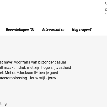
1
V
2
Beoordelingen (3)
Alle varianten
Nog vragen?
st have" voor fans van bijzonder casual
ill maakt indruk met zijn hoge slijtvastheid
oel. Met de *Jackson II* ben je goed
tectoroplossing. Jouw stijl - jouw
ting