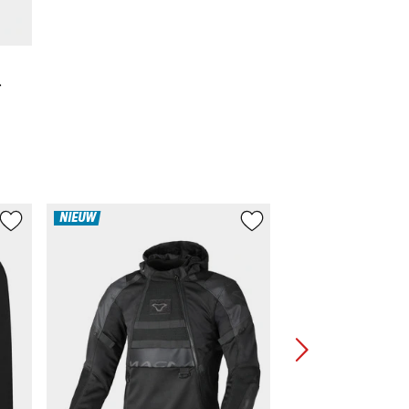
r
NIEUW