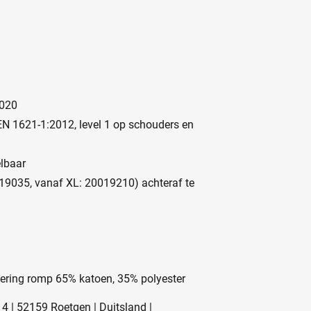
2020
EN 1621-1:2012, level 1 op schouders en
elbaar
0019035, vanaf XL: 20019210) achteraf te
ring romp 65% katoen, 35% polyester
4 | 52159 Roetgen | Duitsland |