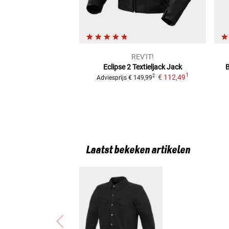
REV'IT!
Eclipse 2 Textieljack
Jack
B
1
€ 112,49
2
Adviesprijs
€ 149,99
Laatst bekeken artikelen