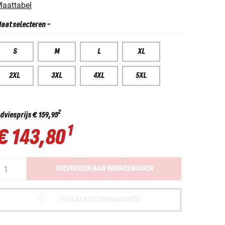
aattabel
aat selecteren
-
S
M
L
XL
2XL
3XL
4XL
5XL
2
dviesprijs
€ 159,95
1
€ 143,80
TOEVOEGEN AAN WINKELWAGEN
FILIAALBESCHIKBAARHEID