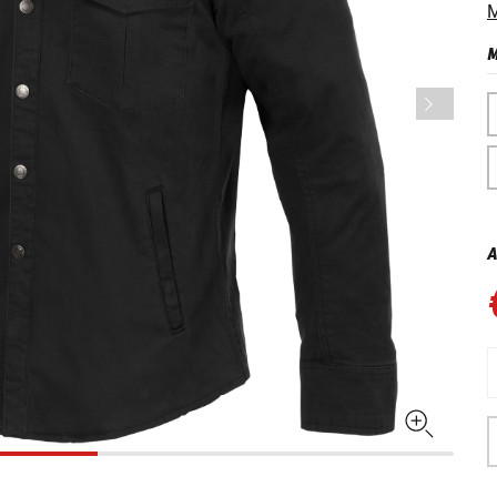
M
M
A