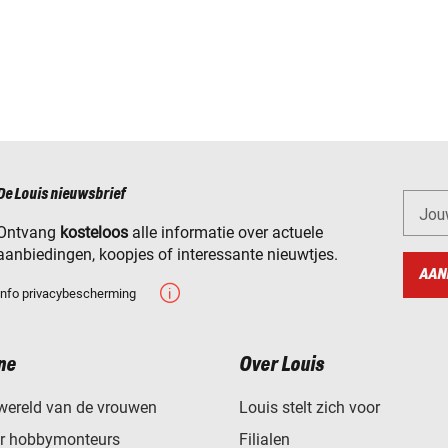
De Louis nieuwsbrief
Jou
Ontvang
kosteloos
alle informatie over actuele
aanbiedingen, koopjes of interessante nieuwtjes.
AAN
Info privacybescherming
ne
Over Louis
wereld van de vrouwen
Louis stelt zich voor
or hobbymonteurs
Filialen