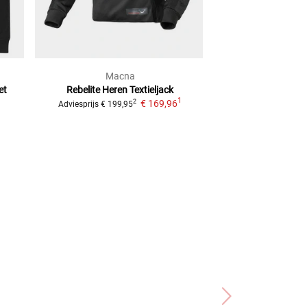
Macna
FAST
et
Rebelite Heren
Textieljack
T-2501
Text
1
€ 169,96
2
Adviesprijs
€ 199,95
Adviesprijs
€ 169