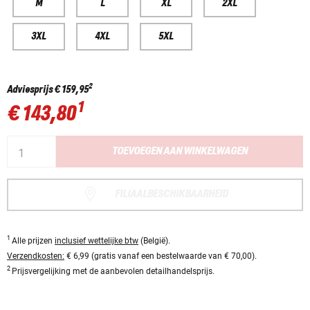
M
L
XL
2XL
3XL
4XL
5XL
2
Adviesprijs
€ 159,95
1
€ 143,80
TOEVOEGEN AAN WINKELWAGEN
FILIAALBESCHIKBAARHEID
1
Alle prijzen
inclusief wettelijke btw
(België).
Verzendkosten:
€ 6,99 (gratis vanaf een bestelwaarde van € 70,00).
2
Prijsvergelijking met de aanbevolen detailhandelsprijs.