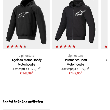
alpinestars
alpinestars
Ageless Motor-Hoody
Chrome V2 Sport
Sa
Motorhoodie
Motorhoodie
2
2
Adviesprijs
€ 179,95
Adviesprijs
€ 189,95
1
1
€ 142,99
€ 142,90
Laatst bekeken artikelen