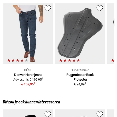
BÜSE
Super Shield
Denver
Herenjeans
Rugprotector
Back
2
Protector
Adviesprijs
€ 199,95
1
1
€ 159,96
€ 24,99
Dit zou je ook kunnen interesseren