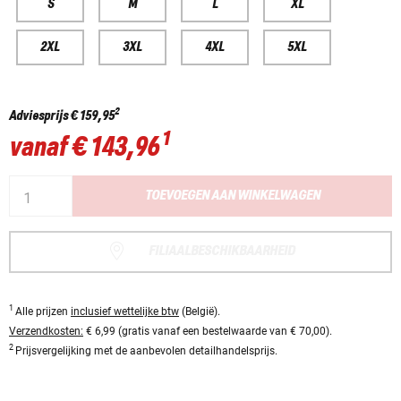
S
M
L
XL
2XL
3XL
4XL
5XL
2
Adviesprijs
€ 159,95
1
vanaf
€ 143,96
TOEVOEGEN AAN WINKELWAGEN
FILIAALBESCHIKBAARHEID
1
Alle prijzen
inclusief wettelijke btw
(België).
Verzendkosten:
€ 6,99 (gratis vanaf een bestelwaarde van € 70,00).
2
Prijsvergelijking met de aanbevolen detailhandelsprijs.