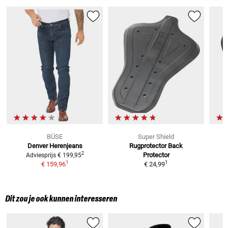
BÜSE
Super Shield
Denver
Herenjeans
Rugprotector
Back
2
Protector
Adviesprijs
€ 199,95
1
1
€ 159,96
€ 24,99
Dit zou je ook kunnen interesseren