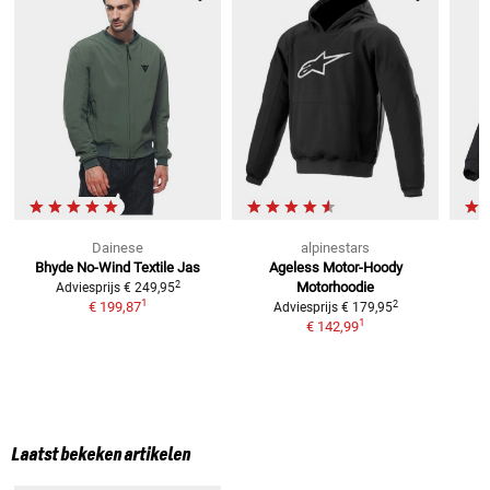
Dainese
alpinestars
Bhyde No-Wind
Textile Jas
Ageless Motor-Hoody
2
Motorhoodie
Adviesprijs
€ 249,95
1
2
€ 199,87
Adviesprijs
€ 179,95
1
€ 142,99
Laatst bekeken artikelen