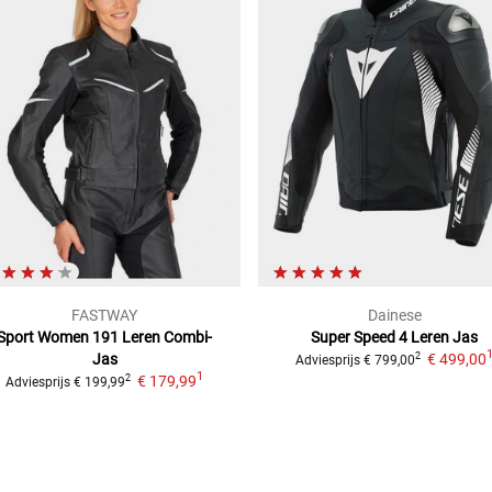
FASTWAY
Dainese
Sport Women 191
Leren Combi-
Super Speed 4
Leren Jas
Jas
€ 499,00
2
Adviesprijs
€ 799,00
1
€ 179,99
2
Adviesprijs
€ 199,99