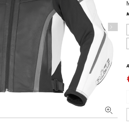
M
M
A