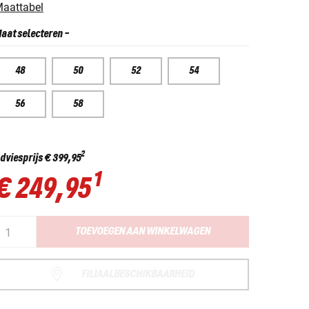
aattabel
aat selecteren
-
48
50
52
54
56
58
2
dviesprijs
€ 399,95
1
€ 249,95
TOEVOEGEN AAN WINKELWAGEN
FILIAALBESCHIKBAARHEID