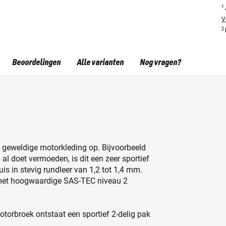
1
V
2
Beoordelingen
Alle varianten
Nog vragen?
d geweldige motorkleding op. Bijvoorbeeld
l doet vermoeden, is dit een zeer sportief
uis in stevig rundleer van 1,2 tot 1,4 mm.
 met hoogwaardige SAS-TEC niveau 2
orbroek ontstaat een sportief 2-delig pak