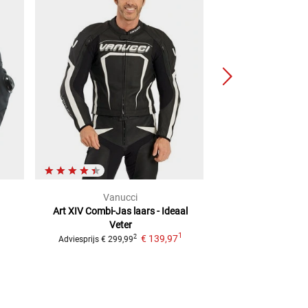
Vanucci
BÜS
Art XIV Combi-Jas laars - Ideaal
Cento Dames Ler
1
Veter
Adviesprijs
€ 379,
1
€ 139,97
2
Adviesprijs
€ 299,99