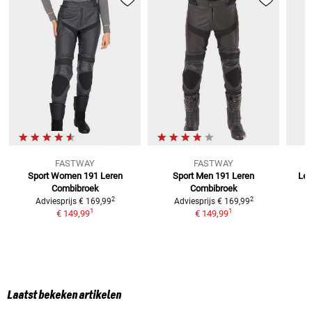
FASTWAY
FASTWAY
Sport Women 191
Leren
Sport Men 191
Leren
Le 
Combibroek
Combibroek
2
2
Adviesprijs
€ 169,99
Adviesprijs
€ 169,99
1
1
€ 149,99
€ 149,99
Laatst bekeken artikelen