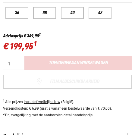
36
38
40
42
2
Adviesprijs
€ 349,95
1
€ 199,95
TOEVOEGEN AAN WINKELWAGEN
FILIAALBESCHIKBAARHEID
1
Alle prijzen
inclusief wettelijke btw
(België).
Verzendkosten:
€ 6,99 (gratis vanaf een bestelwaarde van € 70,00).
2
Prijsvergelijking met de aanbevolen detailhandelsprijs.