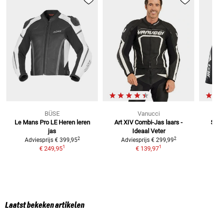
BÜSE
Vanucci
Le Mans Pro LE
Heren leren
Art XIV Combi-Jas laars -
Su
jas
Ideaal
Veter
2
2
Adviesprijs
€ 399,95
Adviesprijs
€ 299,99
1
1
€ 249,95
€ 139,97
Laatst bekeken artikelen