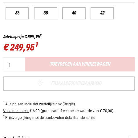
36
38
40
42
2
Adviesprijs
€ 399,95
1
€ 249,95
TOEVOEGEN AAN WINKELWAGEN
FILIAALBESCHIKBAARHEID
1
Alle prijzen
inclusief wettelijke btw
(België).
Verzendkosten:
€ 6,99 (gratis vanaf een bestelwaarde van € 70,00).
2
Prijsvergelijking met de aanbevolen detailhandelsprijs.