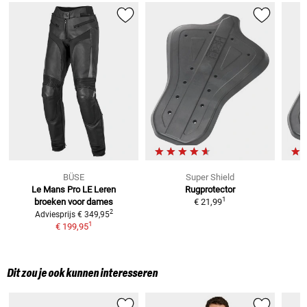
BÜSE
Super Shield
Le Mans Pro LE
Leren
Rugprotector
1
broeken voor dames
€ 21,99
2
Adviesprijs
€ 349,95
1
€ 199,95
Dit zou je ook kunnen interesseren