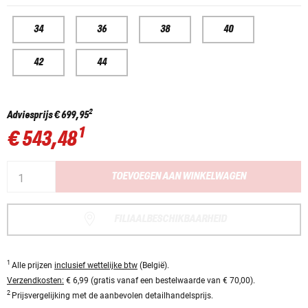
34
36
38
40
42
44
2
Adviesprijs
€ 699,95
1
€ 543,48
TOEVOEGEN AAN WINKELWAGEN
FILIAALBESCHIKBAARHEID
1
Alle prijzen
inclusief wettelijke btw
(België).
Verzendkosten:
€ 6,99 (gratis vanaf een bestelwaarde van € 70,00).
2
Prijsvergelijking met de aanbevolen detailhandelsprijs.