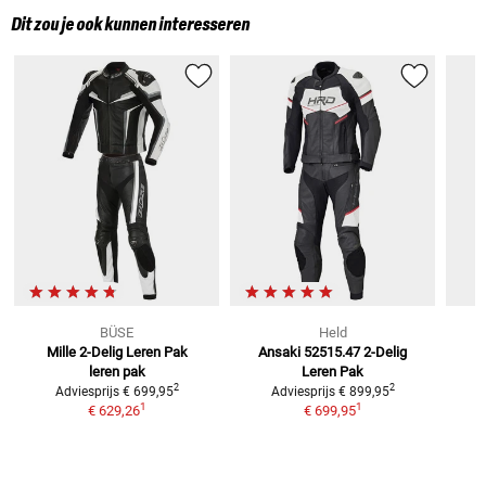
Dit zou je ook kunnen interesseren
BÜSE
Held
Mille 2-Delig Leren Pak
Ansaki 52515.47 2-Delig
C
leren pak
Leren Pak
2
2
Adviesprijs
€ 699,95
Adviesprijs
€ 899,95
1
1
€ 629,26
€ 699,95