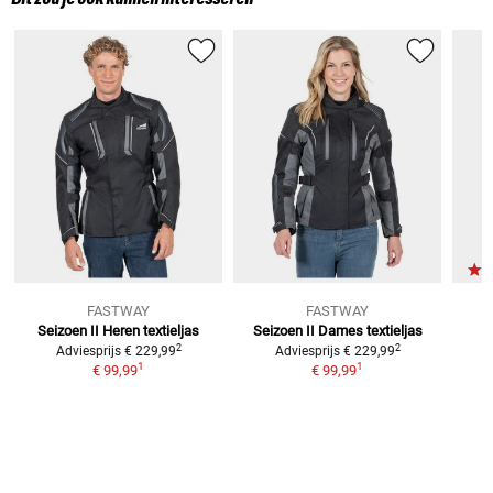
FASTWAY
FASTWAY
Seizoen II
Heren textieljas
Seizoen II
Dames textieljas
H
2
2
Adviesprijs
€ 229,99
Adviesprijs
€ 229,99
1
1
€ 99,99
€ 99,99