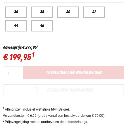
36
38
40
42
44
46
2
Adviesprijs
€ 299,95
1
€ 199,95
TOEVOEGEN AAN WINKELWAGEN
FILIAALBESCHIKBAARHEID
1
Alle prijzen
inclusief wettelijke btw
(België).
Verzendkosten:
€ 6,99 (gratis vanaf een bestelwaarde van € 70,00).
2
Prijsvergelijking met de aanbevolen detailhandelsprijs.