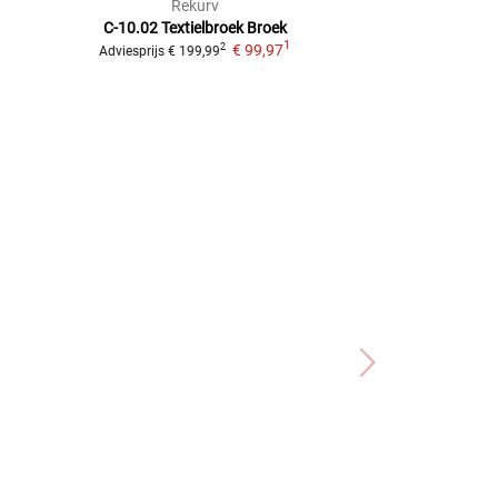
Rekurv
BÜS
C-10.02 Textielbroek
Broek
Bormio
Text
1
€ 99,97
2
Adviesprijs
€ 199,99
Adviesprijs
vanaf
€ 