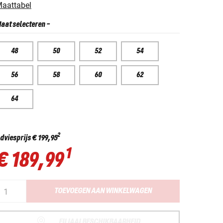
aattabel
aat selecteren
-
48
50
52
54
56
58
60
62
64
2
dviesprijs
€ 199,95
1
€ 189,99
TOEVOEGEN AAN WINKELWAGEN
FILIAALBESCHIKBAARHEID