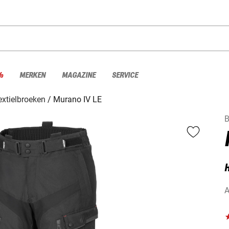
%
MERKEN
MAGAZINE
SERVICE
extielbroeken
Murano IV LE
H
A