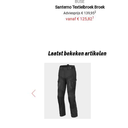
BÜSE
Santerno Textielbroek
Broek
2
Adviesprijs
€ 139,95
1
vanaf
€ 125,82
Laatst bekeken artikelen