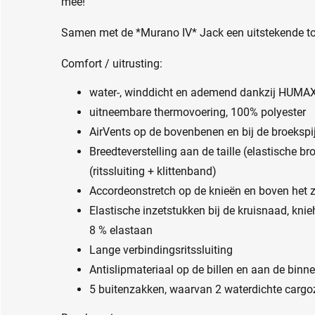
mee!
Samen met de *Murano IV* Jack een uitstekende to
Comfort / uitrusting:
water-, winddicht en ademend dankzij HUMA
uitneembare thermovoering, 100% polyester
AirVents op de bovenbenen en bij de broekspi
Breedteverstelling aan de taille (elastische b
(ritssluiting + klittenband)
Accordeonstretch op de knieën en boven het z
Elastische inzetstukken bij de kruisnaad, knie
8 % elastaan
Lange verbindingsritssluiting
Antislipmateriaal op de billen en aan de bin
5 buitenzakken, waarvan 2 waterdichte carg