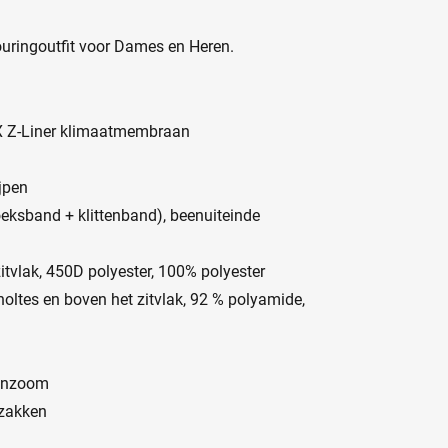
uringoutfit voor Dames en Heren.
X Z-Liner klimaatmembraan
jpen
roeksband + klittenband), beenuiteinde
itvlak, 450D polyester, 100% polyester
holtes en boven het zitvlak, 92 % polyamide,
nenzoom
ozakken