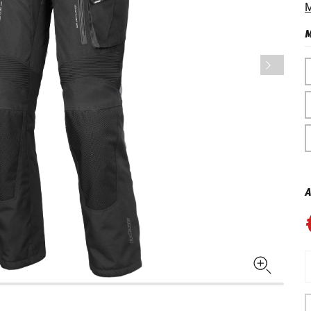
M
M
A