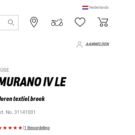
Nederlands
AANMELDEN
BÜSE
MURANO IV LE
eren textiel broek
rt. No.
31141001
|
1 Beoordeling