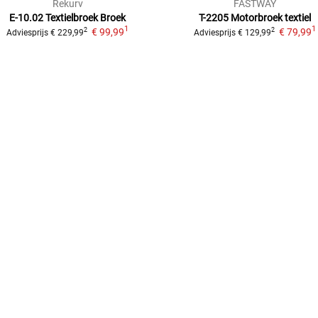
Rekurv
FASTWAY
E-10.02 Textielbroek
Broek
T-2205
Motorbroek textiel
1
1
€ 99,99
€ 79,99
2
2
Adviesprijs
€ 229,99
Adviesprijs
€ 129,99