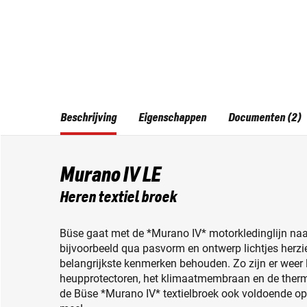
Beschrijving
Eigenschappen
Documenten (2)
Murano IV LE
Heren textiel broek
Büse gaat met de *Murano IV* motorkledinglijn naar
bijvoorbeeld qua pasvorm en ontwerp lichtjes herz
belangrijkste kenmerken behouden. Zo zijn er weer l
heupprotectoren, het klimaatmembraan en de thermi
de Büse *Murano IV* textielbroek ook voldoende opb