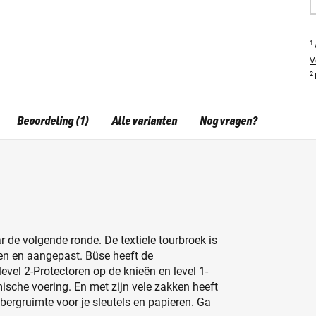
1
V
2
Beoordeling (1)
Alle varianten
Nog vragen?
 de volgende ronde. De textiele tourbroek is
ien en aangepast. Büse heeft de
evel 2-Protectoren op de knieën en level 1-
sche voering. En met zijn vele zakken heeft
ergruimte voor je sleutels en papieren. Ga