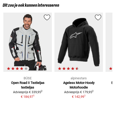
Dit zou je ook kunnen interesseren
BÜSE
alpinestars
Open Road II Textieljas
Ageless Motor-Hoody
Sa
textieljas
Motorhoodie
2
2
Adviesprijs
€ 339,95
Adviesprijs
€ 179,95
1
1
€ 184,97
€ 142,99