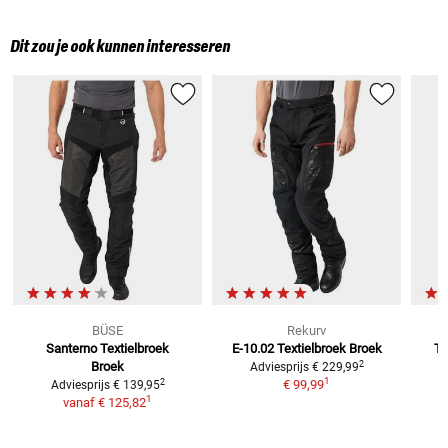
Dit zou je ook kunnen interesseren
BÜSE
Rekurv
Santerno Textielbroek
E-10.02 Textielbroek
Broek
T-
2
Broek
Adviesprijs
€ 229,99
1
2
€ 99,99
Adviesprijs
€ 139,95
1
vanaf
€ 125,82