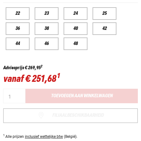
22
23
24
25
36
38
40
42
44
46
48
2
Adviesprijs
€ 269,95
1
vanaf
€ 251,68
TOEVOEGEN AAN WINKELWAGEN
FILIAALBESCHIKBAARHEID
1
Alle prijzen
inclusief wettelijke btw
(België).