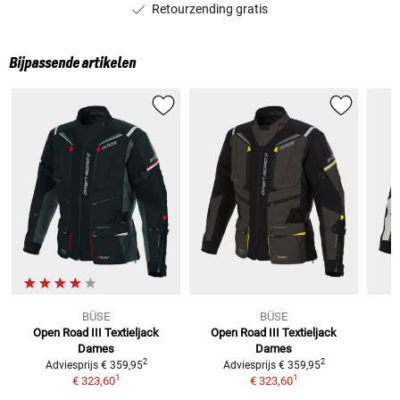
Retourzending gratis
Bijpassende artikelen
BÜSE
BÜSE
Open Road III Textieljack
Open Road III Textieljack
Dames
Dames
2
2
Adviesprijs
€ 359,95
Adviesprijs
€ 359,95
1
1
€ 323,60
€ 323,60