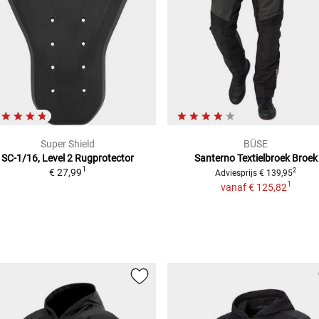
Super Shield
BÜSE
SC-1/16, Level 2
Rugprotector
Santerno Textielbroek
Broek
1
€ 27,99
2
Adviesprijs
€ 139,95
1
vanaf
€ 125,82