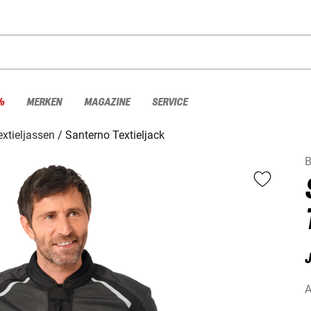
%
MERKEN
MAGAZINE
SERVICE
extieljassen
Santerno Textieljack
A