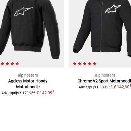
alpinestars
alpinestars
Ageless Motor-Hoody
Chrome V2 Sport Motorhoodi
Motorhoodie
€ 142,90
2
Adviesprijs
€ 189,95
1
€ 142,99
2
Adviesprijs
€ 179,95