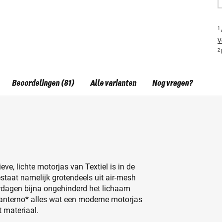
1
V
2
Beoordelingen (81)
Alle varianten
Nog vragen?
ve, lichte motorjas van Textiel is in de
estaat namelijk grotendeels uit air-mesh
rdagen bijna ongehinderd het lichaam
anterno* alles wat een moderne motorjas
 materiaal.