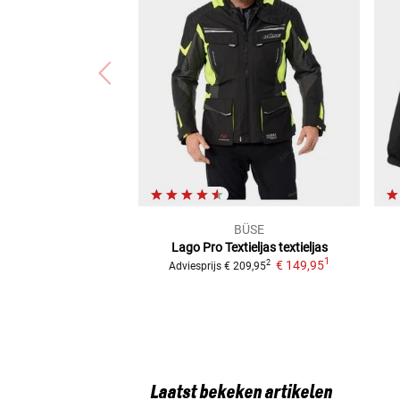
BÜSE
Lago Pro Textieljas
textieljas
1
€ 149,95
2
Adviesprijs
€ 209,95
Laatst bekeken artikelen