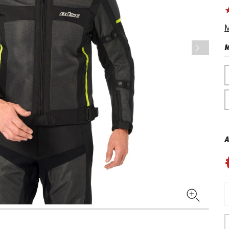
M
M
A