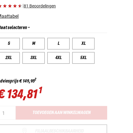
|
81 Beoordelingen
aattabel
aat selecteren
-
S
M
L
XL
2XL
3XL
4XL
5XL
2
dviesprijs
€ 149,95
1
€ 134,81
TOEVOEGEN AAN WINKELWAGEN
FILIAALBESCHIKBAARHEID