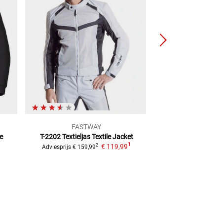
FASTWAY
REV'
e
T-2202 Textieljas
Textile Jacket
Eclipse 2 Text
1
1
€ 119,99
2
Adviesprijs
€ 159,99
Adviesprijs
€ 149,