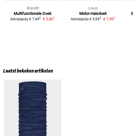
Brandit
Louis
Multifunctionele Doek
Motor-Halsdoek
E-
1
1
2
2
€ 5,80
€ 7,99
Adviesprijs
€ 7,49
Adviesprijs
€ 9,99
Laatst bekeken artikelen