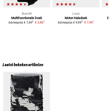
Brandit
Louis
Multifunctionele Doek
Motor-Halsdoek
E-
1
1
2
2
€ 5,80
€ 7,99
Adviesprijs
€ 7,49
Adviesprijs
€ 9,99
Laatst bekeken artikelen