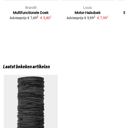
Brandit
Louis
Multifunctionele Doek
Motor-Halsdoek
E-
1
1
2
2
€ 5,80
€ 7,99
Adviesprijs
€ 7,49
Adviesprijs
€ 9,99
Laatst bekeken artikelen