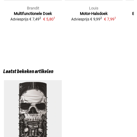
Brandit
Louis
Multifunctionele Doek
Motor-Halsdoek
E-
1
1
2
2
€ 5,80
€ 7,99
Adviesprijs
€ 7,49
Adviesprijs
€ 9,99
Laatst bekeken artikelen