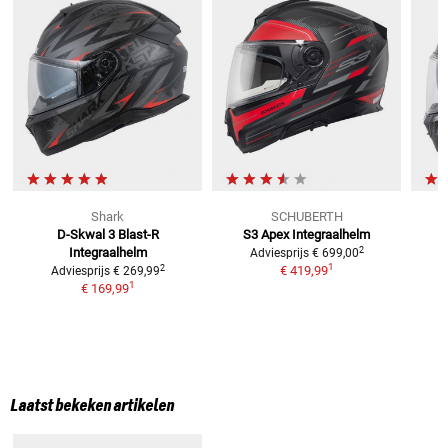
Shark
SCHUBERTH
D-Skwal 3 Blast-R
S3 Apex
Integraalhelm
2
Integraalhelm
Adviesprijs
€ 699,00
1
2
€ 419,99
Adviesprijs
€ 269,99
1
€ 169,99
Laatst bekeken artikelen