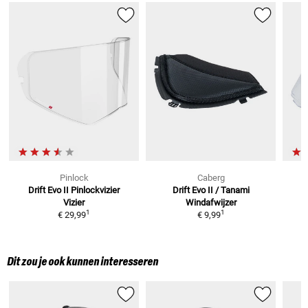
Pinlock
Caberg
Drift Evo II Pinlockvizier
Drift Evo II / Tanami
D
Vizier
Windafwijzer
1
1
€ 29,99
€ 9,99
Dit zou je ook kunnen interesseren