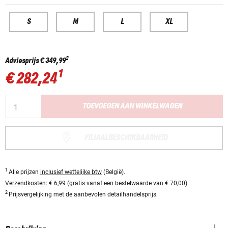
S
M
L
XL
2
Adviesprijs
€ 349,99
1
€ 282,24
TOEVOEGEN AAN WINKELWAGEN
FILIAALBESCHIKBAARHEID
1
Alle prijzen
inclusief wettelijke btw
(België).
Verzendkosten:
€ 6,99 (gratis vanaf een bestelwaarde van € 70,00).
2
Prijsvergelijking met de aanbevolen detailhandelsprijs.