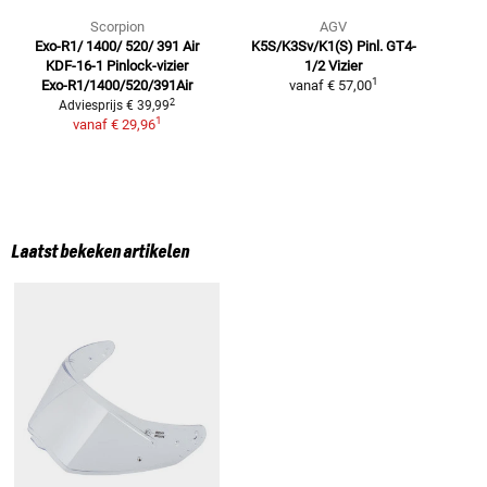
Scorpion
AGV
Exo-R1/ 1400/ 520/ 391 Air
K5S/K3Sv/K1(S) Pinl. GT4-
P
KDF-16-1
Pinlock-vizier
1/2
Vizier
1
Exo-R1/1400/520/391Air
vanaf
€ 57,00
2
Adviesprijs
€ 39,99
1
vanaf
€ 29,96
Laatst bekeken artikelen