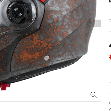
M
A
1
V