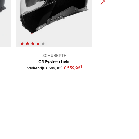
SCHUBERTH
Cabe
C5
Systeemhelm
Duke X Smart
1
€ 559,96
2
Adviesprijs
€ 699,00
Adviesprijs
€ 199,