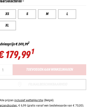
aat selecteren
-
XS
S
M
L
XL
2
dviesprijs
€ 249,99
1
€ 179,99
TOEVOEGEN AAN WINKELWAGEN
FILIAALBESCHIKBAARHEID
Alle prijzen
inclusief wettelijke btw
(België).
erzendkosten:
€ 6,99 (gratis vanaf een bestelwaarde van € 70,00).