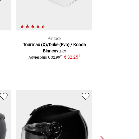
Pinlock
Tourmax (X)/Duke (Evo) / Konda
Binnenvizier
1
€ 32,25
2
Adviesprijs
€ 32,99
NIEUW