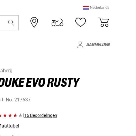
Nederlands
AANMELDEN
aberg
DUKE EVO RUSTY
rt. No.
217637
|
16 Beoordelingen
aattabel