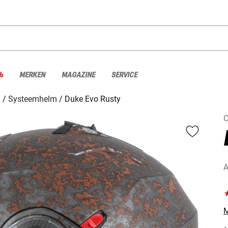
%
MERKEN
MAGAZINE
SERVICE
n
Systeemhelm
Duke Evo Rusty
C
A
M