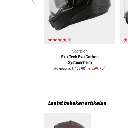
Scorpion
Exo-Tech Evo Carbon
Systeemhelm
1
€ 299,70
2
Adviesprijs
€ 459,90
Laatst bekeken artikelen