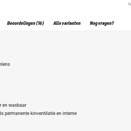
2
Beoordelingen (16)
Alle varianten
Nog vragen?
nlens
ar en wasbaar
als permanente kinventilatie en interne