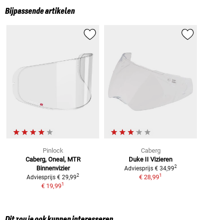
Bijpassende artikelen
Pinlock
Caberg
Caberg, Oneal, MTR
Duke II
Vizieren
2
Binnenvizier
Adviesprijs
€ 34,99
1
2
€ 28,99
Adviesprijs
€ 29,99
1
€ 19,99
Dit zou je ook kunnen interesseren