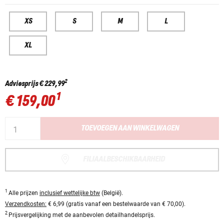
XS
S
M
L
XL
2
Adviesprijs
€ 229,99
1
€ 159,00
TOEVOEGEN AAN WINKELWAGEN
FILIAALBESCHIKBAARHEID
1
Alle prijzen
inclusief wettelijke btw
(België).
Verzendkosten:
€ 6,99 (gratis vanaf een bestelwaarde van € 70,00).
2
Prijsvergelijking met de aanbevolen detailhandelsprijs.