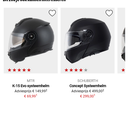
MTR
SCHUBERTH
K-15 Evo
systeemhelm
Concept
Systeemhelm
2
2
Adviesprijs
€ 149,99
Adviesprijs
€ 499,00
1
1
€ 69,99
€ 299,00