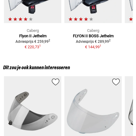
Caberg
Caberg
Flyon II
Jethelm
FLYON II BOSS
Jethelm
F
2
2
Adviesprijs
€ 259,99
Adviesprijs
€ 289,99
1
1
€ 220,73
€ 144,99
Dit zou je ook kunnen interesseren