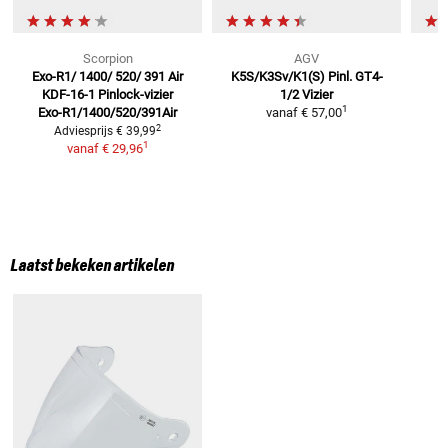
Scorpion
AGV
Exo-R1/ 1400/ 520/ 391 Air
K5S/K3Sv/K1(S) Pinl. GT4-
P
KDF-16-1
Pinlock-vizier
1/2
Vizier
1
Exo-R1/1400/520/391Air
vanaf
€ 57,00
2
Adviesprijs
€ 39,99
1
vanaf
€ 29,96
Laatst bekeken artikelen