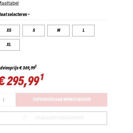
aattabel
aat selecteren
-
XS
S
M
L
XL
2
dviesprijs
€ 369,99
1
€ 295,99
TOEVOEGEN AAN WINKELWAGEN
FILIAALBESCHIKBAARHEID