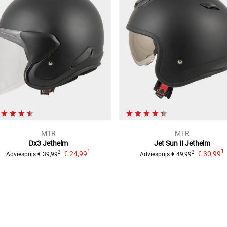
MTR
MTR
Dx3
Jethelm
Jet Sun II
Jethelm
1
1
€ 24,99
€ 30,99
2
2
Adviesprijs
€ 39,99
Adviesprijs
€ 49,99