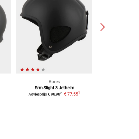
Bores
MT
Srm Slight 3
Jethelm
Battle-X II
1
€ 77,55
2
Adviesprijs
€ 98,98
Adviesprijs
€ 99,