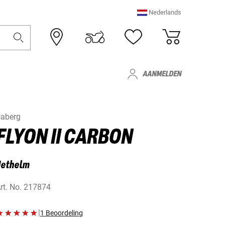
Nederlands
AANMELDEN
aberg
FLYON II CARBON
Jethelm
rt. No.
217874
|
1 Beoordeling