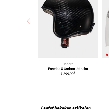
Caberg
Freeride X Carbon
Jethelm
1
€ 299,99
Laatst bekeken artikelen