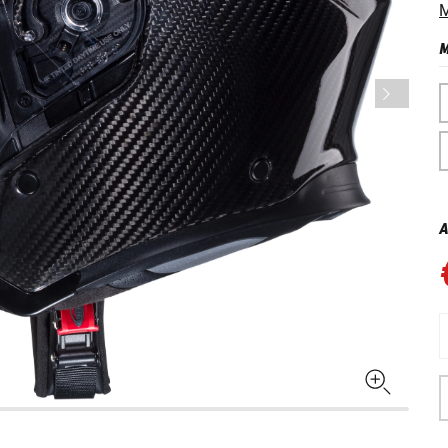
M
M
A