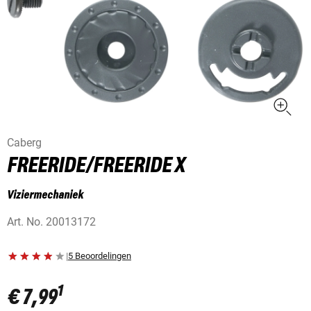
Caberg
FREERIDE/FREERIDE X
Viziermechaniek
Art. No.
20013172
|
5 Beoordelingen
1
€ 7,99