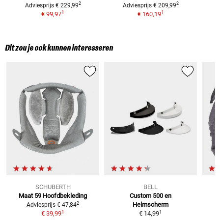
2
2
Adviesprijs
€ 229,99
Adviesprijs
€ 209,99
1
1
€ 99,97
€ 160,19
Dit zou je ook kunnen interesseren
SCHUBERTH
BELL
Maat 59
Hoofdbekleding
Custom 500 en
2
Helmscherm
Adviesprijs
€ 47,84
1
1
€ 39,99
€ 14,99