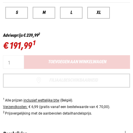
S
M
L
XL
2
Adviesprijs
€ 239,99
1
€ 191,99
TOEVOEGEN AAN WINKELWAGEN
FILIAALBESCHIKBAARHEID
1
Alle prijzen
inclusief wettelijke btw
(België).
Verzendkosten:
€ 6,99 (gratis vanaf een bestelwaarde van € 70,00).
2
Prijsvergelijking met de aanbevolen detailhandelsprijs.