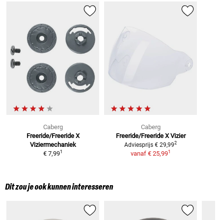
Caberg
Caberg
Freeride/Freeride X
Freeride/Freeride X
Vizier
2
Viziermechaniek
Adviesprijs
€ 29,99
1
1
€ 7,99
vanaf
€ 25,99
Dit zou je ook kunnen interesseren