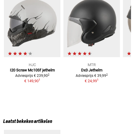
HJC
MTR
I20 Scraw Mc10Sf
jethelm
Dx3
Jethelm
2
2
Adviesprijs
€ 239,90
Adviesprijs
€ 39,99
1
1
€ 149,90
€ 24,99
Laatst bekeken artikelen