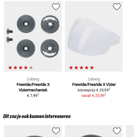
Caberg
Caberg
Freeride/Freeride X
Freeride/Freeride X
Vizier
2
Viziermechaniek
Adviesprijs
€ 29,99
1
1
€ 7,99
vanaf
€ 25,99
Dit zou je ook kunnen interesseren