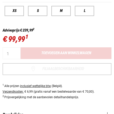
XS
S
M
L
2
Adviesprijs
€ 239,99
1
€ 99,99
TOEVOEGEN AAN WINKELWAGEN
FILIAALBESCHIKBAARHEID
1
Alle prijzen
inclusief wettelijke btw
(België).
Verzendkosten:
€ 6,99 (gratis vanaf een bestelwaarde van € 70,00).
2
Prijsvergelijking met de aanbevolen detailhandelsprijs.